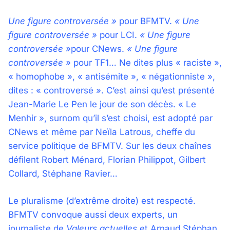
Une figure controversée »
pour BFMTV.
« Une
figure controversée »
pour LCI.
« Une figure
controversée »
pour CNews.
« Une figure
controversée »
pour TF1… Ne dites plus « raciste »,
« homophobe », « antisémite », « négationniste »,
dites : « controversé ». C’est ainsi qu’est présenté
Jean-Marie Le Pen le jour de son décès. « Le
Menhir », surnom qu’il s’est choisi, est adopté par
CNews et même par Neïla Latrous, cheffe du
service politique de BFMTV. Sur les deux chaînes
défilent Robert Ménard, Florian Philippot, Gilbert
Collard, Stéphane Ravier…
Le pluralisme (d’extrême droite) est respecté.
BFMTV convoque aussi deux experts, un
journaliste de
Valeurs actuelles
et Arnaud Stéphan,