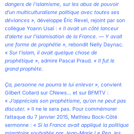
dangers de l’islamisme, sur les abus de pouvoir
d’un multiculturalisme politique avec toutes ses
déviances »,
développe Éric Revel, rejoint par son
collègue Yoann Usaï :
« Il avait un côté lanceur
d’alerte sur l’islamisation de la France. — Y avait
une forme de prophétie »,
rebondit Nelly Daynac.
« Sur l’islam, il avait quelque chose de
prophétique »,
admire Pascal Praud.
« Il fut le
grand prophète.
Ça, personne ne pourra le lui enlever »,
convient
Gilbert Collard sur CNews… et sur BFMTV :
« J’appréciais son prophétisme, qu’on ne peut pas
discuter. »
Il ne le sera pas. Pour commémorer
l’attaque du 7 janvier 2015, Mathieu Bock-Côté
sermonne :
« Si la France avait appliqué la politique
migratoire souhaitée par Jean-Marie Le Pen, les