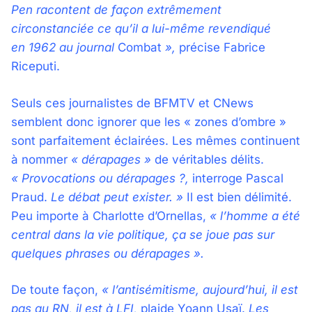
Pen racontent de façon extrêmement
circonstanciée ce qu’il a lui-même revendiqué
en 1962 au journal
Combat
»,
précise Fabrice
Riceputi.
Seuls ces journalistes de BFMTV et CNews
semblent donc ignorer que les « zones d’ombre »
sont parfaitement éclairées. Les mêmes continuent
à nommer
« dérapages »
de véritables délits.
« Provocations ou dérapages ?,
interroge Pascal
Praud.
Le débat peut exister. »
Il est bien délimité.
Peu importe à Charlotte d’Ornellas,
« l’homme a été
central dans la vie politique, ça se joue pas sur
quelques phrases ou dérapages ».
De toute façon,
« l’antisémitisme, aujourd’hui, il est
pas au RN, il est à LFI,
plaide Yoann Usaï.
Les