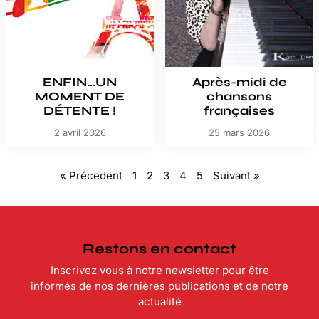
ENFIN…UN
Après-midi de
MOMENT DE
chansons
DÉTENTE !
françaises
2 avril 2026
25 mars 2026
« Précedent
1
2
3
4
5
Suivant »
Restons en contact
Inscrivez vous à notre newsletter pour être
informés de nos dernières publications et de notre
actualité