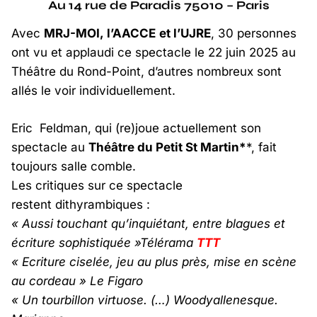
Au 14 rue de Paradis 75010 – Paris
Avec
MRJ-MOI,
l
’AACCE
et l’UJRE
, 30 personnes
ont vu et applaudi ce spectacle le 22 juin 2025 au
Théâtre du Rond-Point, d’autres nombreux sont
allés le voir individuellement.
Eric Feldman, qui (re)joue actuellement son
spectacle au
Thé
âtre du Petit St Ma
r
tin
*
*, fait
toujours salle comble.
Les critiques sur ce spectacle
restent dithyrambiques :
« Aussi touchant qu’inquiétant, entre blagues et
écriture sophistiquée »Télérama
TTT
« Ecriture ciselée, jeu au plus près, mise en scène
au cordeau » Le Figaro
« Un tourbillon virtuose. (…) Woodyallenesque.