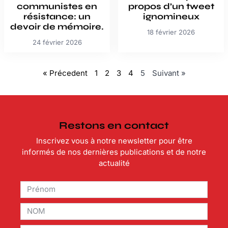
communistes en
propos d’un tweet
résistance: un
ignomineux
devoir de mémoire.
18 février 2026
24 février 2026
« Précedent
1
2
3
4
5
Suivant »
Restons en contact
Inscrivez vous à notre newsletter pour être
informés de nos dernières publications et de notre
actualité